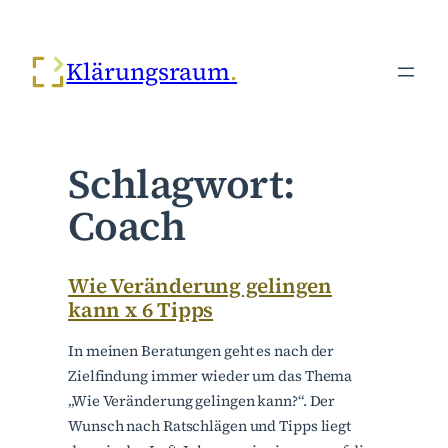
Zum
Inhalt
Klärungsraum
springen
Schlagwort:
Coach
Wie Veränderung gelingen
kann x 6 Tipps
In meinen Beratungen geht es nach der
Zielfindung immer wieder um das Thema
„Wie Veränderung gelingen kann?“. Der
Wunsch nach Ratschlägen und Tipps liegt