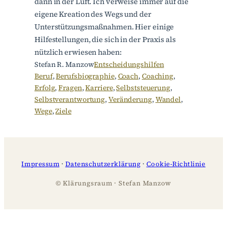
dann in der Luft. Ich verweise immer auf die
eigene Kreation des Wegs und der
Unterstützungsmaßnahmen. Hier einige
Hilfestellungen, die sich in der Praxis als
nützlich erwiesen haben:
Stefan R. Manzow
Entscheidungshilfen
Beruf
, 
Berufsbiographie
, 
Coach
, 
Coaching
, 
Erfolg
, 
Fragen
, 
Karriere
, 
Selbststeuerung
, 
Selbstverantwortung
, 
Veränderung
, 
Wandel
, 
Wege
, 
Ziele
Impressum
·
Datenschutzerklärung
·
Cookie-Richtlinie
© Klärungsraum · Stefan Manzow